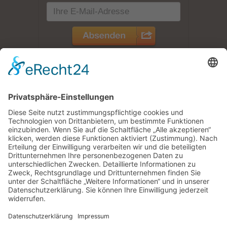
Zimmer /
Ferienwohnungen
Jetzt buchen
Pension |
Zimmer mit Frühstück |
Ferienwohnungen |
Impressum |
Datenschutz |
Kontakt |