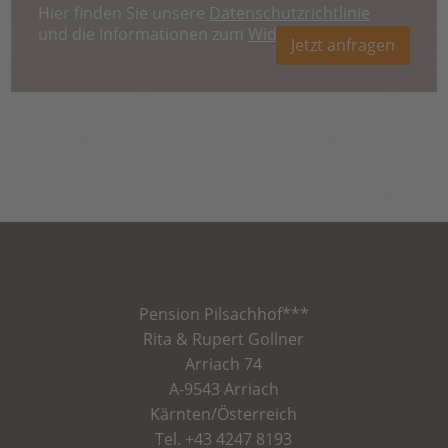
Hier finden Sie unsere
Datenschutzrichtlinie
und die Informationen zum
Widerruf
.
Jetzt anfragen
Pension
Pilsachhof
***
Rita & Rupert Gollner
Arriach 74
A-9543 Arriach
Kärnten/Österreich
Tel.
+43 4247 8193