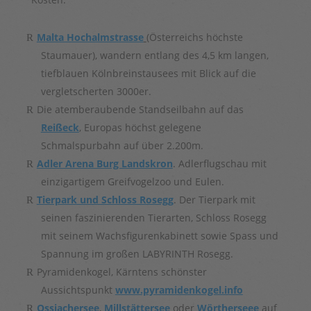
Malta Hochalmstrasse
(Österreichs höchste
Staumauer), wandern entlang des 4,5 km langen,
tiefblauen Kölnbreinstausees mit Blick auf die
vergletscherten 3000er.
Die atemberaubende Standseilbahn auf das
Reißeck
, Europas höchst gelegene
Schmalspurbahn auf über 2.200m.
Adler Arena Burg Landskron
. Adlerflugschau mit
einzigartigem Greifvogelzoo und Eulen.
Tierpark und Schloss Rosegg
. Der Tierpark mit
seinen faszinierenden Tierarten, Schloss Rosegg
mit seinem Wachsfigurenkabinett sowie Spass und
Spannung im großen LABYRINTH Rosegg.
Pyramidenkogel, Kärntens schönster
Aussichtspunkt
www.pyramidenkogel.info
Ossiachersee
,
Millstättersee
oder
Wörtherseee
auf