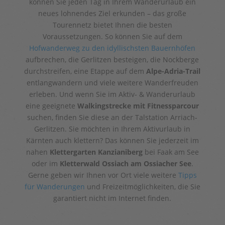
können Sie jeden Tag in Ihrem Wanderurlaub ein
neues lohnendes Ziel erkunden – das große
Tourennetz bietet Ihnen die besten
Voraussetzungen. So können Sie auf dem
Hofwanderweg zu den idyllischsten Bauernhöfen
aufbrechen, die Gerlitzen besteigen, die Nockberge
durchstreifen, eine Etappe auf dem
Alpe-Adria-Trail
entlangwandern und viele weitere Wanderfreuden
erleben. Und wenn Sie im Aktiv- & Wanderurlaub
eine geeignete
Walkingstrecke mit
Fitnessparcour
suchen, finden Sie diese an der Talstation Arriach-
Gerlitzen. Sie möchten in Ihrem Aktivurlaub in
Kärnten auch klettern? Das können Sie jederzeit im
nahen
Klettergarten Kanzianiberg
bei Faak am See
oder im
Kletterwald Ossiach am Ossiacher See
.
Gerne geben wir Ihnen vor Ort viele weitere
Tipps
für Wanderungen
und Freizeitmöglichkeiten, die Sie
garantiert nicht im Internet finden.