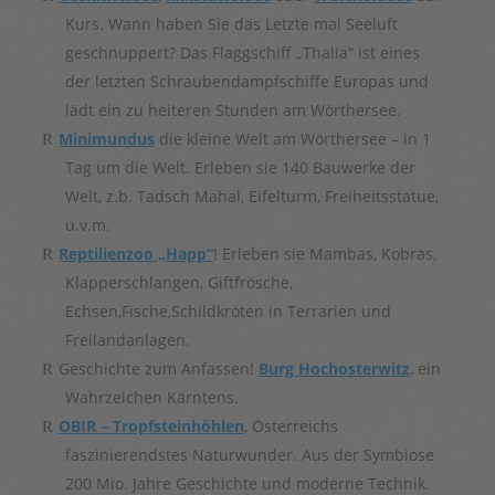
Kurs. Wann haben Sie das Letzte mal Seeluft
geschnuppert? Das Flaggschiff „Thalia“ ist eines
der letzten Schraubendampfschiffe Europas und
lädt ein zu heiteren Stunden am Wörthersee.
Minimundus
die kleine Welt am Wörthersee – in 1
Tag um die Welt. Erleben sie 140 Bauwerke der
Welt, z.b. Tadsch Mahal, Eifelturm, Freiheitsstatue,
u.v.m.
Reptilienzoo „Happ“
! Erleben sie Mambas, Kobras,
Klapperschlangen, Giftfrösche,
Echsen,Fische,Schildkröten in Terrarien und
Freilandanlagen.
Geschichte zum Anfassen!
Burg Hochosterwitz
, ein
Wahrzeichen Kärntens.
OBIR – Tropfsteinhöhlen
, Österreichs
faszinierendstes Naturwunder. Aus der Symbiose
200 Mio. Jahre Geschichte und moderne Technik.