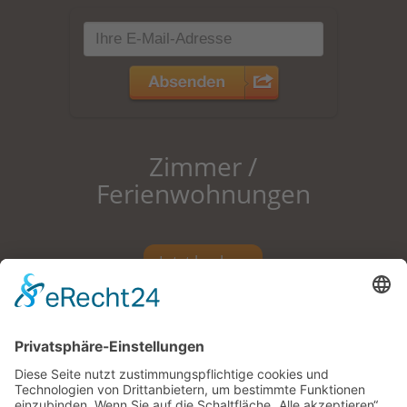
Zimmer /
Ferienwohnungen
Jetzt buchen
Pension |
Zimmer mit Frühstück |
Ferienwohnungen |