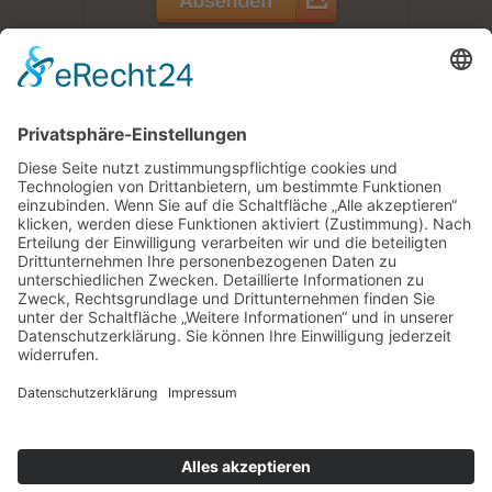
Zimmer /
Ferienwohnungen
Jetzt buchen
Pension |
Zimmer mit Frühstück |
Ferienwohnungen |
Impressum |
Datenschutz |
Kontakt |
powered by