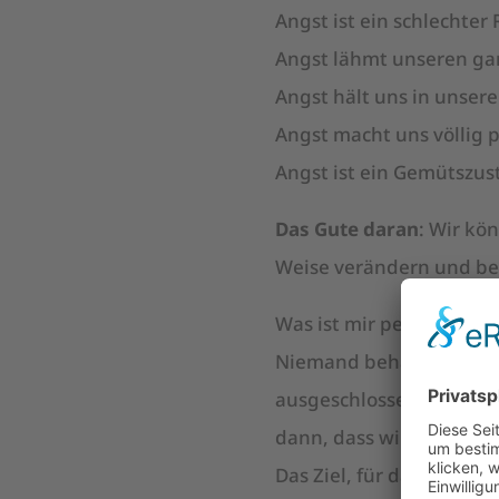
Angst ist ein schlechter
Angst lähmt unseren g
Angst hält uns in unse
Angst macht uns völlig p
Angst ist ein Gemütszust
Das Gute daran
: Wir kö
Weise verändern und be
Was ist mir persönlich 
Niemand behauptet, dass
ausgeschlossen. Das bed
dann, dass wir z.B. die 
Das Ziel, für das unser