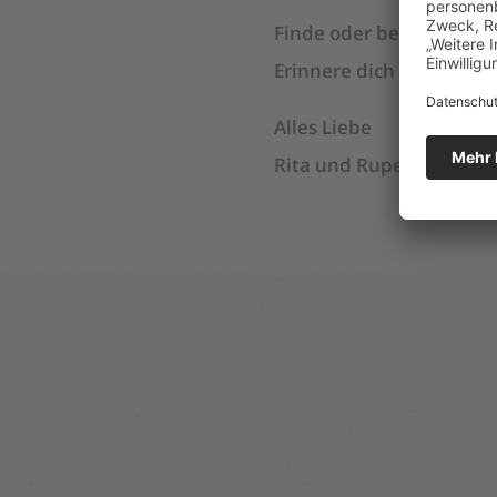
Finde oder behalte dein
Erinnere dich an zauber
Alles Liebe
Rita und Rupert vom Pil