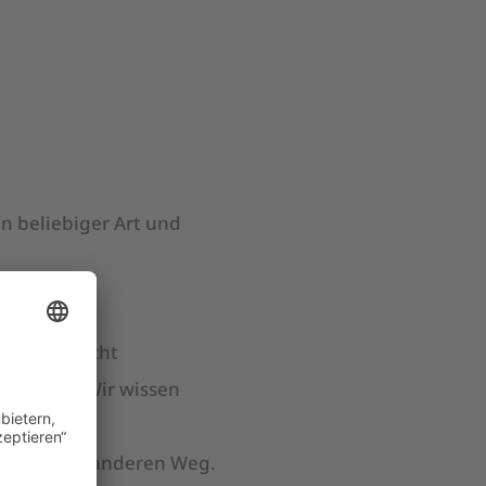
in beliebiger Art und
ern ist nicht
sweisung. Wir wissen
n nur einen anderen Weg.