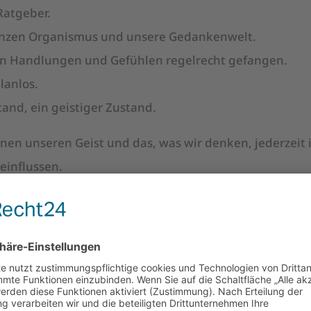
 Ratgeber.
anzen Organismus und unsere Gedankenwelt.
ren Handlungen und Gefühlen regelrecht gefangen.
lanlos.
and, ein geistiger Zustand.
nnen unseren Geist und das, was wir denken, jederzeit 
einflussen.
wichtig? Wofür brennt mein Feuer?
 ein neues Vorhaben einfach sein wird. Auch ein Scheit
eutet nicht zu versagen, sondern es ist eine Richtung
Strategie ändern müssen.
 Feuer brennt, behalten wir immer im Fokus. Wir wähle