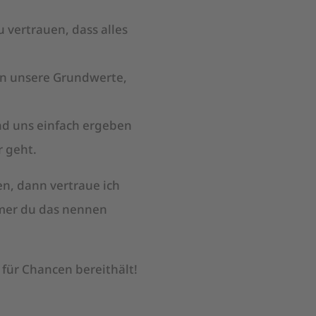
 vertrauen, dass alles
nn unsere Grundwerte,
und uns einfach ergeben
r geht.
n, dann vertraue ich
mmer du das nennen
 für Chancen bereithält!