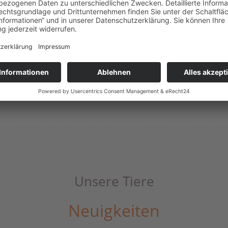
e Zuversicht und deinen unerschütterlichen Glauben!
hafte Momente und poliere damit deine Motivation auf
sachhof
Unsere Tiere
Neuigkeiten