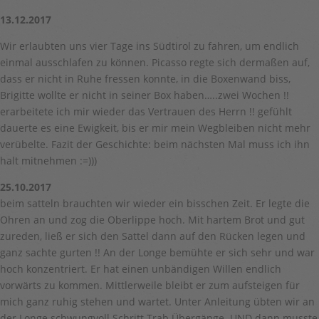
13.12.2017
Wir erlaubten uns vier Tage ins Südtirol zu fahren, um endlich
einmal ausschlafen zu können. Picasso regte sich dermaßen auf,
dass er nicht in Ruhe fressen konnte, in die Boxenwand biss,
Brigitte wollte er nicht in seiner Box haben…..zwei Wochen !!
erarbeitete ich mir wieder das Vertrauen des Herrn !! gefühlt
dauerte es eine Ewigkeit, bis er mir mein Wegbleiben nicht mehr
verübelte. Fazit der Geschichte: beim nächsten Mal muss ich ihn
halt mitnehmen :=)))
25.10.2017
beim satteln brauchten wir wieder ein bisschen Zeit. Er legte die
Ohren an und zog die Oberlippe hoch. Mit hartem Brot und gut
zureden, ließ er sich den Sattel dann auf den Rücken legen und
ganz sachte gurten !! An der Longe bemühte er sich sehr und war
hoch konzentriert. Er hat einen unbändigen Willen endlich
vorwärts zu kommen. Mittlerweile bleibt er zum aufsteigen für
mich ganz ruhig stehen und wartet. Unter Anleitung übten wir an
der Longe schwungvoll Schritt Trab Übergänge. UND dann musste