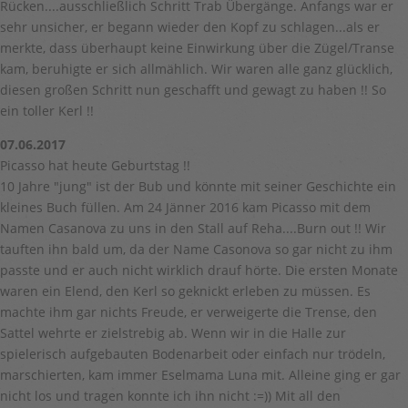
Rücken....ausschließlich Schritt Trab Übergänge. Anfangs war er
sehr unsicher, er begann wieder den Kopf zu schlagen...als er
merkte, dass überhaupt keine Einwirkung über die Zügel/Transe
kam, beruhigte er sich allmählich. Wir waren alle ganz glücklich,
diesen großen Schritt nun geschafft und gewagt zu haben !! So
ein toller Kerl !!
07.06.2017
Picasso hat heute Geburtstag !!
10 Jahre "jung" ist der Bub und könnte mit seiner Geschichte ein
kleines Buch füllen. Am 24 Jänner 2016 kam Picasso mit dem
Namen Casanova zu uns in den Stall auf Reha....Burn out !! Wir
tauften ihn bald um, da der Name Casonova so gar nicht zu ihm
passte und er auch nicht wirklich drauf hörte. Die ersten Monate
waren ein Elend, den Kerl so geknickt erleben zu müssen. Es
machte ihm gar nichts Freude, er verweigerte die Trense, den
Sattel wehrte er zielstrebig ab. Wenn wir in die Halle zur
spielerisch aufgebauten Bodenarbeit oder einfach nur trödeln,
marschierten, kam immer Eselmama Luna mit. Alleine ging er gar
nicht los und tragen konnte ich ihn nicht :=)) Mit all den