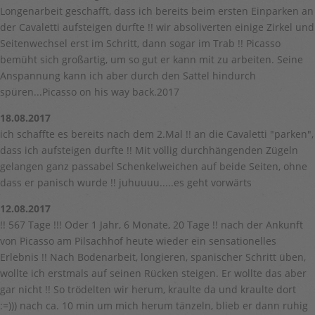
Longenarbeit geschafft, dass ich bereits beim ersten Einparken an
der Cavaletti aufsteigen durfte !! wir absoliverten einige Zirkel und
Seitenwechsel erst im Schritt, dann sogar im Trab !! Picasso
bemüht sich großartig, um so gut er kann mit zu arbeiten. Seine
Anspannung kann ich aber durch den Sattel hindurch
spüren...Picasso on his way back.2017
18.08.2017
ich schaffte es bereits nach dem 2.Mal !! an die Cavaletti "parken",
dass ich aufsteigen durfte !! Mit völlig durchhängenden Zügeln
gelangen ganz passabel Schenkelweichen auf beide Seiten, ohne
dass er panisch wurde !! juhuuuu.....es geht vorwärts
12.08.2017
!! 567 Tage !!! Oder 1 Jahr, 6 Monate, 20 Tage !! nach der Ankunft
von Picasso am Pilsachhof heute wieder ein sensationelles
Erlebnis !! Nach Bodenarbeit, longieren, spanischer Schritt üben,
wollte ich erstmals auf seinen Rücken steigen. Er wollte das aber
gar nicht !! So trödelten wir herum, kraulte da und kraulte dort
:=))) nach ca. 10 min um mich herum tänzeln, blieb er dann ruhig