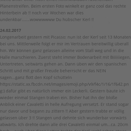
Planenstreifen. Beim ersten Foto winkelt er ganz cool das rechte
Hinterbein ab !! noch vor Wochen war dies
undenkbar.......wowwwwww Du hübscher Kerl !!
24.02.2017
Longenarbeit gestern mit Picasso: nun ist der Kerl seit 13 Monaten
bei uns. Mittlerweile folgt er mir im Vertrauen bereitwillig überall
hin. Wir können ganz gelassen alleine vom Stall weg und in die
Halle marschieren. Zuerst steht immer Bodenarbeit mit Biiiiiiegen,
Untertreten, seitwärts gehen an. Dann üben wir den spanischen
Schritt und mit großer Freude beherrscht er das NEIN
sagen...ganz flott den Kopf schütteln
https://static.xx.fbcdn.net/images/emoji.php/v9/f4c/1/16/1f642.pn
g:) dafür gibt es natürlich immer ein Leckerli. Gestern baute ich
wieder einmal Stangen traben ein. Bisher hat ihn der bloße
Anblick einer Cavaletti in helle Aufregung versetzt. Er stand sogar
nur davor und begann zu zittern !! Aber gestern trabte er völlig
gelassen über 3 !! Stangen und dehnte sich wunderbar vorwärts
abwärts. Ich drehte dann alle drei Cavaletti einmal um...ca. 20cm