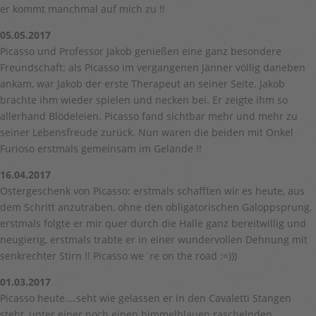
er kommt manchmal auf mich zu !!
05.05.2017
Picasso und Professor Jakob genießen eine ganz besondere
Freundschaft: als Picasso im vergangenen Jänner völlig daneben
ankam, war Jakob der erste Therapeut an seiner Seite. Jakob
brachte ihm wieder spielen und necken bei. Er zeigte ihm so
allerhand Blödeleien. Picasso fand sichtbar mehr und mehr zu
seiner Lebensfreude zurück. Nun waren die beiden mit Onkel
Furioso erstmals gemeinsam im Gelände !!
16.04.2017
Ostergeschenk von Picasso: erstmals schafften wir es heute, aus
dem Schritt anzutraben, ohne den obligatorischen Galoppsprung,
erstmals folgte er mir quer durch die Halle ganz bereitwillig und
neugierig, erstmals trabte er in einer wundervollen Dehnung mit
senkrechter Stirn !! Picasso we´re on the road :=)))
01.03.2017
Picasso heute....seht wie gelassen er in den Cavaletti Stangen
steht, unter einer noch einen himmelblauen raschelnden