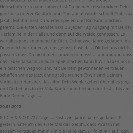
Herrschaften zu nahe kamen, bist Du beinahe erschrocken. Dein
ganz besonderer Gefährte und Therapeut wurde schnell Professor
Jakob. Mit ihm hast Du wieder spielen und Blödsinn machen,
gelernt. Die ersten Monate hast Du jeden Tag Ausgang mit Deiner
Tierfamilie in der Halle und dann auf die Weide gennossen. Es
war alles ganz spannend für Dich. Es hat zwei Jahre gedauert, bis
Du endlich Vertrauen zu uns gefasst hast, dass Dir bei uns nichts
passiert, dass Du nicht mehr umziehen musst.....uuuuuuund dass
das Leben tatsächlich auch Spaß machen kann !! Wir haben noch
ein bisschen Weg vor uns. Mit Deinem gewonnenen Vertrauen
schaffen wir das jetzt ohne große Mühen 🙂 Wir sind Deinem
Vorbesitzer dankbar, dass ihm Dein Wohlergehen über alles ging
und Du bei uns in der Villa Kunterbunt bleiben durftest....bis ans
Ende Deiner Tage ....
20.01.2018
P-I-C-A-S-S-O !! 727 Tage......Fast zwei Jahre hat es gedauert !!
gestern hatte ich das erste Mal das Gefühl, dass Picasso mit
ganzem Vertrauen mit mir in die Halle kam. Er folgt mir auf "den