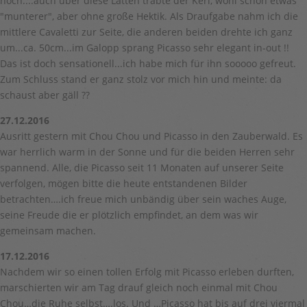
hoch....auch über diese Latten trabte der Kerl, wohl schon etwas
"munterer", aber ohne große Hektik. Als Draufgabe nahm ich die
mittlere Cavaletti zur Seite, die anderen beiden drehte ich ganz
um...ca. 50cm...im Galopp sprang Picasso sehr elegant in-out !!
Das ist doch sensationell...ich habe mich für ihn sooooo gefreut.
Zum Schluss stand er ganz stolz vor mich hin und meinte: da
schaust aber gäll ??
27.12.2016
Ausritt gestern mit Chou Chou und Picasso in den Zauberwald. Es
war herrlich warm in der Sonne und für die beiden Herren sehr
spannend. Alle, die Picasso seit 11 Monaten auf unserer Seite
verfolgen, mögen bitte die heute entstandenen Bilder
betrachten….ich freue mich unbändig über sein waches Auge,
seine Freude die er plötzlich empfindet, an dem was wir
gemeinsam machen.
17.12.2016
Nachdem wir so einen tollen Erfolg mit Picasso erleben durften,
marschierten wir am Tag drauf gleich noch einmal mit Chou
Chou…die Ruhe selbst….los. Und …Picasso hat bis auf drei viermal