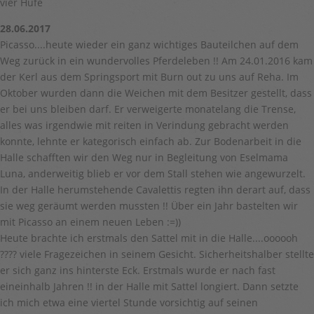
vier Hufe
28.06.2017
Picasso....heute wieder ein ganz wichtiges Bauteilchen auf dem
Weg zurück in ein wundervolles Pferdeleben !! Am 24.01.2016 kam
der Kerl aus dem Springsport mit Burn out zu uns auf Reha. Im
Oktober wurden dann die Weichen mit dem Besitzer gestellt, dass
er bei uns bleiben darf. Er verweigerte monatelang die Trense,
alles was irgendwie mit reiten in Verindung gebracht werden
konnte, lehnte er kategorisch einfach ab. Zur Bodenarbeit in die
Halle schafften wir den Weg nur in Begleitung von Eselmama
Luna, anderweitig blieb er vor dem Stall stehen wie angewurzelt.
In der Halle herumstehende Cavalettis regten ihn derart auf, dass
sie weg geräumt werden mussten !! Über ein Jahr bastelten wir
mit Picasso an einem neuen Leben :=))
Heute brachte ich erstmals den Sattel mit in die Halle....oooooh
???? viele Fragezeichen in seinem Gesicht. Sicherheitshalber stellte
er sich ganz ins hinterste Eck. Erstmals wurde er nach fast
eineinhalb Jahren !! in der Halle mit Sattel longiert. Dann setzte
ich mich etwa eine viertel Stunde vorsichtig auf seinen