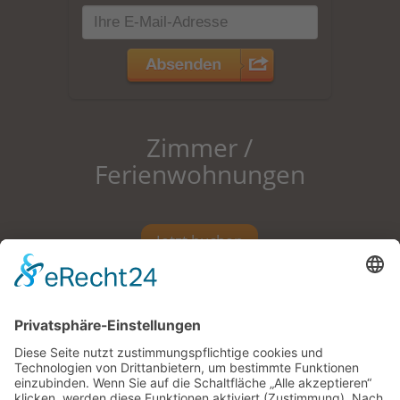
Zimmer /
Ferienwohnungen
Jetzt buchen
Pension |
Zimmer mit Frühstück |
Ferienwohnungen |