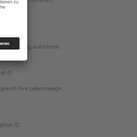
, dazu.
egenseitig aufrichten.
of 😍
olgreich ihre Lebenswege
ption 😊