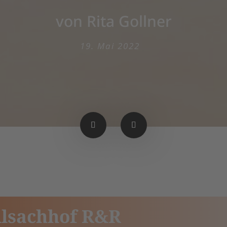
von Rita Gollner
19. Mai 2022
ilsachhof R&R