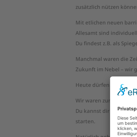
zusätzlich nützen könne
Mit etlichen neuen barr
Allesamt sind individu
Du findest z.B. als Spie
Manchmal waren die Zeite
Zukunft im Nebel – wir 
Heute dürfen wir dankba
Wir waren zur richtigen 
Du kannst dir vorstellen
starten.
Natürlich gehört auch ei