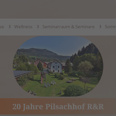
se
Wellness
Seminarraum & Seminare
Somm
20 Jahre Pilsachhof R&R