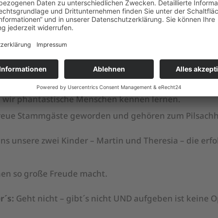
en den „inneren Schweinehund“ in den Zwinger sperren
nser großes Glück ❤️
sam auf demselben Weg unterwegs und konnten uns g
en wir phantastische Menschen kennen lernen.
 treue Stammgäste geworden und gehören zum Pilsachh
ns unsere zwei Kinder – Martin und Theresia – die erf
nen so große Freude macht.
r´s:
Geht nicht – gibt´s nicht UND aufgeben ist keine O