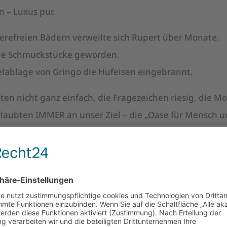
n – Luxus pur.
ierefreien Bädern verweilte sich Rupert über Monate.
elle Schmuckstücke geworden.
gelablage von Gringo die Hufeisen eingebrannt.
n nicht ganz einfach, die Fragezeichen riesig, die Mo
glaubten IMMER an unser Ziel – die „Oase für Mensch un
r zurückblicken.
Zeit am richtigen Ort die richtigen Menschen.
, dass es eine ordentliche Dosierung MUT erforderte, u
ne große Portion Glück, viele Schutzengel, immer das 