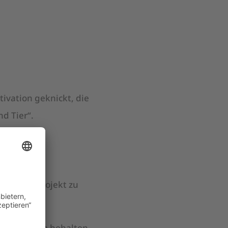
tivation geknickt, die
d Tier“.
m dieses Projekt zu
Ziel im Auge behalten,