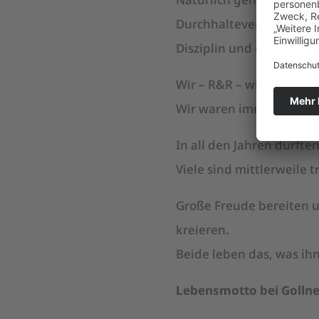
Durchhaltevermögen,
Disziplin und des Öfter
Wir – R&R – wissen um u
Wir waren immer gemein
In all den Jahren durft
Viele sind mittlerweile
Große Freude bereiten u
kreieren.
Beide leben das, was ih
Lebensmotto bei Gollne