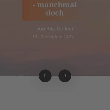
- manchmal
doch
von Rita Gollner
15. Dezember 2021