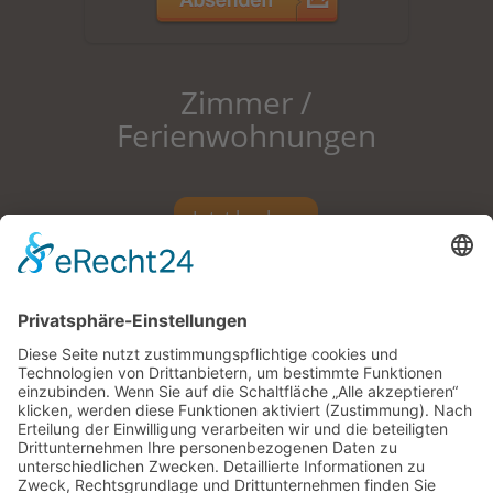
Zimmer /
Ferienwohnungen
Jetzt buchen
Pension |
Zimmer mit Frühstück |
Ferienwohnungen |
Impressum |
Datenschutz |
Kontakt |