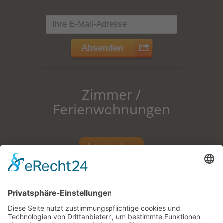
Zimmer /
Ferienwohnungen
Jetzt buchen
Pension |
Zimmer mit Frühstück |