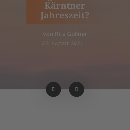
Kärntner
Jahreszeit?
von Rita Gollner
25. August 2021