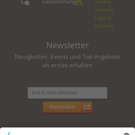
Gästemeinungen
unsere
zentrale
Lage in
Kärnten
Newsletter
Neuigkeiten, Events und Top-Angebote
als erstes erhalten