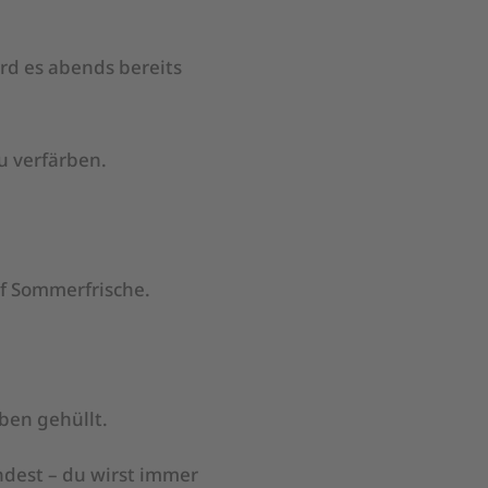
rd es abends bereits
u verfärben.
f Sommerfrische.
rben gehüllt.
dest – du wirst immer