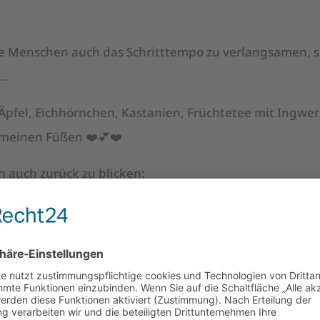
le Menschen auch das Schritttempo zu verlangsamen, s
….
 Äpfel, Eichhörnchen, Kastanien, Früchtetee mit Ingwer
 meinen Füßen ❤️💕❤️
h auch zurück zu blicken:
Jahr bisher verlaufen ist
ertvolle und besondere Begegnungen
ne erfolgreiche Sommersaison mit vielen interessanten 
e gemütlichen Abende am Lagerfeuer
 geschafft zu haben