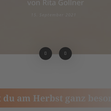
von Rita Gollner
15. September 2021
 du am Herbst ganz beso