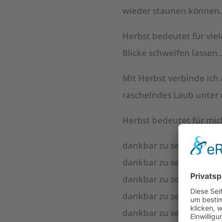
wieder staunen können.
Herbst bedeutet für vie
Blicke schweifen lassen
Mit Herbst verbinde ich
raschelndes Laub unter
Herbst bedeutet für mic
dankbar zu sein, wie das 
dankbar zu sein, für w
dankbar zu sein, für ei
dankbar zu sein, für di
dankbar zu sein, all das