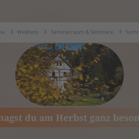
se
Wellness
Seminarraum & Seminare
Somm
agst du am Herbst ganz beso