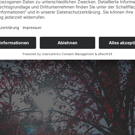
 ❤️💕❤️
e Jahreszeit !