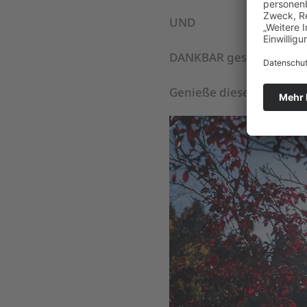
UND
DANKBAR gesund zu sein
Genieße diese wundervoll