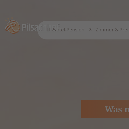
Hotel-Pension
Zimmer & Prei
Was m